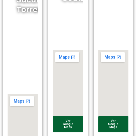
Xalapa
Torreón
Adolfo
KM 231,
Lopez
73996
Mateos,
San
Periférico
96490
José
Raúl
Coatzacoalcos,
Alchichica,
López
Ver.
Pue.
Sánchez
205-6,
Col.
Fraccionamiento,
Las
Arboledas,
27000
Torreón,
Coah.
Ver
Ver
Google
Google
Maps
Maps