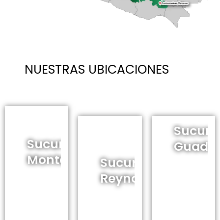
NUESTRAS UBICACIONES
Sucurs
Sucursal
Guadal
Monterrey
Sucursal
Anillo
Reynosa
Perif.
Av. Ruiz
Sur
Cortines
Manuel
360,
Jacinto
Gómez
Villas
López
Morín
del Río,
127,
197, La