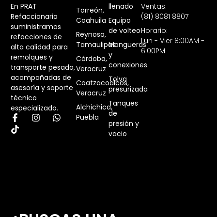
En PRAT
llenado
Ventas:
Torreón,
Refaccionaria
(81) 8081 8807
Coahuila
Equipo
suministramos
de volteo
Horario:
Reynosa,
refacciones de
Lun - Vier 8:00AM -
Tamaulipas
Mangueras
alta calidad para
6:00PM
y
remolques y
Córdoba,
conexiones
transporte pesado,
Veracruz
acompañadas de
Tolva
Coatzacoalcos,
asesoría y soporte
presurizada
Veracruz
técnico
Tanques
Alchichica,
especializado.
de
Puebla
presión y
vacio