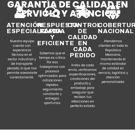
GARANTÍA DE CALIDAD EN
SERVICIO Y ATENCIÓN
ATENCIÓN
RESPUESTA
CONTROL
COBERTU
ESPECIALIZADA
RÁPIDA
DE
NACIONAL
Y
CALIDAD
Nuestro equipo
Atendemos
EFICIENTE
EN
cuenta con
clientes en toda la
CADA
experiencia
República
Sabemos que el
PEDIDO
técnica en el
Mexicana,
tiempo es crítico.
sector industrial y
manteniendo el
Por eso
de transporte
mismo estándar
Antes de cada
trabajamos con
pesado, lo que nos
de calidad en
envío, verificamos
procesos
permite asesorarte
servicio, logística y
especificaciones,
optimizados para
correctamente.
atención
condiciones del
cotizaciones
personalizada.
producto y
rápidas,
embalaje para
seguimiento
asegurar que
constante y
recibas tus
entregas
refacciones en
oportunas.
perfecto estado.